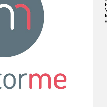
F
V
B
i