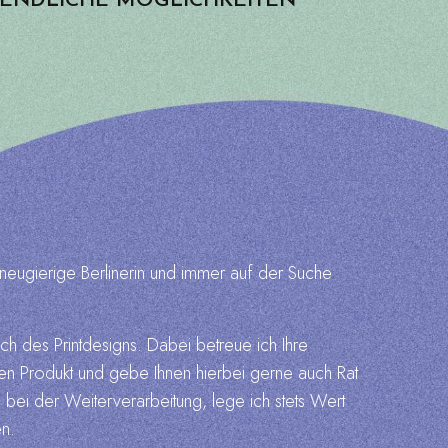
ENDLICHE MÖGLICH­KEITEN
, neugierige Berlinerin und immer auf der Suche
ich des Printdesigns. Dabei betreue ich Ihre
gen Produkt und gebe Ihnen hierbei gerne auch Rat
 bei der Weiterverarbeitung, lege ich stets Wert
n.