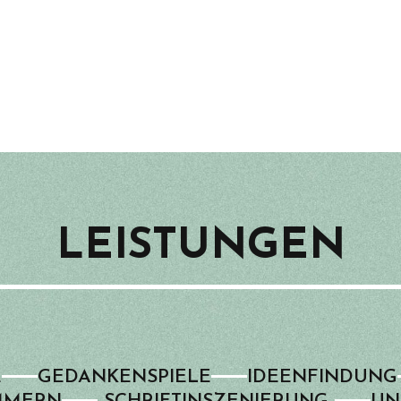
LEISTUNGEN
E
GEDANKEN­­SPIELE
IDEEN­­FINDUNG