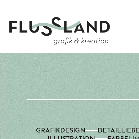
GRAFIK­­DESIGN
DETAIL­­LIEB