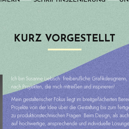
IMMERN
SCHRIFT­INSZENIERUNG
UN
KURZ VORGESTELLT
Ich bin Susanne Liebsch: freiberufliche Grafikdesignerin
nach Projekten, die mich mitreißen und inspirieren!
Mein gestalterischer Fokus liegt im breitgefächerten Bere
Projekte von der Idee über die Gestaltung bis zum ferti
zu produktionstechnischen Fragen. B
eim Design, als auch
auf hochwertige, ansprechende und individuelle Lösunge